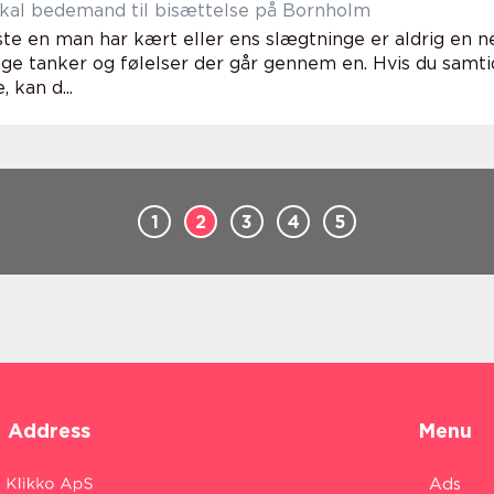
okal bedemand til bisættelse på Bornholm
te en man har kært eller ens slægtninge er aldrig en ne
e tanker og følelser der går gennem en. Hvis du samtid
 kan d...
1
2
3
4
5
Address
Menu
Ads