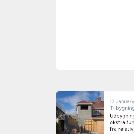
17 Januar
Tilbygning
Udbygning
ekstra fu
fra relati