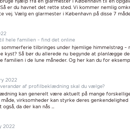
bruge hjælp fra en glarmester i København til en opga
 Så er du havnet det rette sted. Vi kommer nemlig omkr
te vej. Vælg en glarmester i København på disse 7 måder 
022
til hele familien – find det online
s sommerferie tilbringes under hjemlige himmelstrøg 
e kyst? Så bør du allerede nu begynde at planlægge de 
 familien i de lune måneder. Og her kan du for eksempel
ry 2022
everandør af profilbeklædning skal du vælge?
lædning kan generelt være aktuelt på mange forskellige
 måde, virksomheder kan styrke deres genkendelighed 
også, da der kan nås ...
y 2022