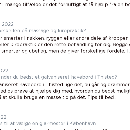
 I mange tilfælde er det fornuftigt at få hjælp fra en b
t 2022
orskellen på massage og kiropraktik?
ar smerter i nakken, ryggen eller andre dele af kroppen
ller kiropraktik er den rette behandling for dig. Begge
f smerter og ubehag, men de giver forskellige fordele. I ..
2022
inder du bedst et galvaniseret havebord i Thisted?
aniseret havebord i Thisted lige det, du går og drømmer 
lad os prøve at hjælpe dig med, hvordan du bedst muligt
 at skulle bruge en masse tid på det. Tips til bed...
022
ps til at vælge en glarmester i København