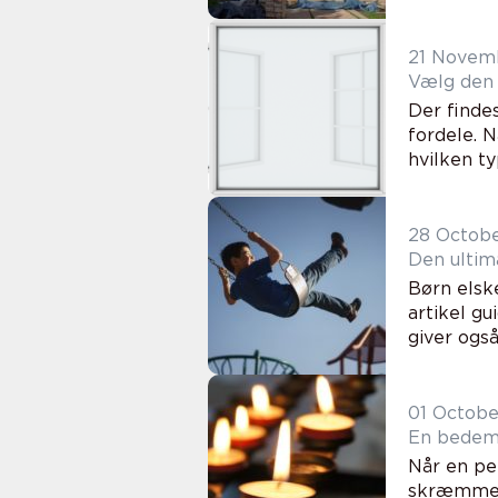
21 Novem
Vælg den r
Der finde
fordele. N
hvilken typ
28 Octob
Den ultima
Børn elsk
artikel gu
giver ogs
01 Octobe
En bedema
Når en pe
skræmmend