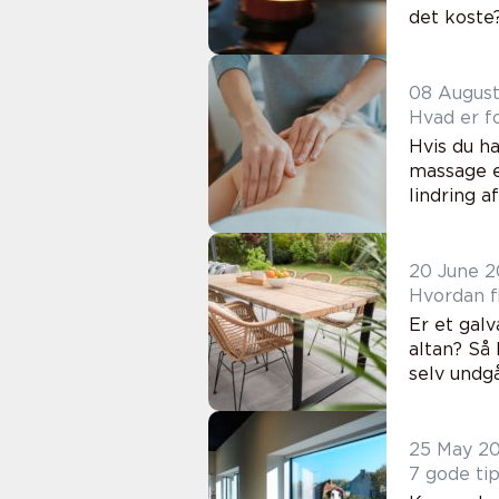
det koste?
08 Augus
Hvad er f
Hvis du h
massage e
lindring a
20 June 
Hvordan f
Er et galv
altan? Så 
selv undgå
25 May 2
7 gode ti