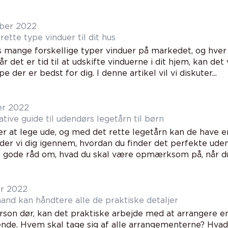
ber 2022
ette type vinduer til dit hus
s mange forskellige typer vinduer på markedet, og hver
år det er tid til at udskifte vinduerne i dit hjem, kan de
e der er bedst for dig. I denne artikel vil vi diskuter...
er 2022
tive guide til udendørs legetårn til børn
er at lege ude, og med det rette legetårn kan de have e
ider vi dig igennem, hvordan du finder det perfekte uden
å gode råd om, hvad du skal være opmærksom på, når du 
r 2022
nd kan håndtere alle de praktiske detaljer
rson dør, kan det praktiske arbejde med at arrangere e
e. Hvem skal tage sig af alle arrangementerne? Hvad 