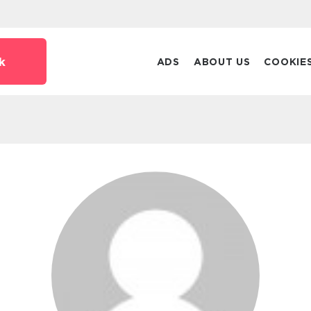
k
ADS
ABOUT US
COOKIE