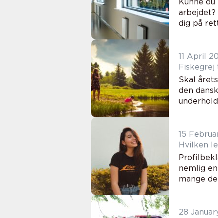
Kunne du 
arbejdet?
dig på ret
11 April 2
Fiskegrej 
Skal året
den dansk
underholde
15 Februa
Hvilken l
Profilbek
nemlig en
mange det 
28 Januar