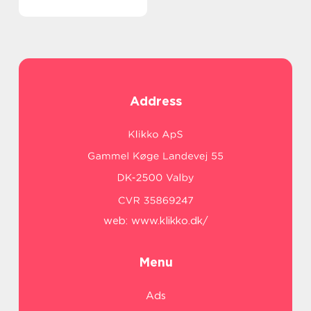
Address
web:
www.klikko.dk/
Menu
Ads