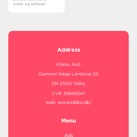
enkle og stilfulde
Address
web:
www.klikko.dk/
Menu
Ads