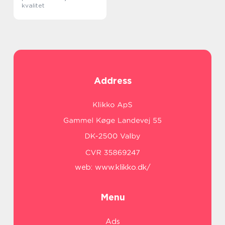
kvalitet
Address
web:
www.klikko.dk/
Menu
Ads