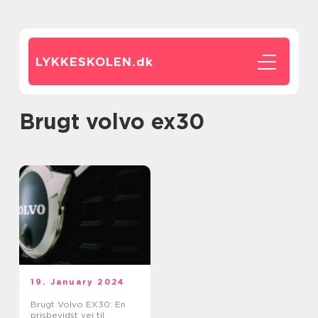
LYKKESKOLEN.
dk
brugt volvo ex30
19. January 2024
Brugt Volvo EX30: En
prisbevidst vej til