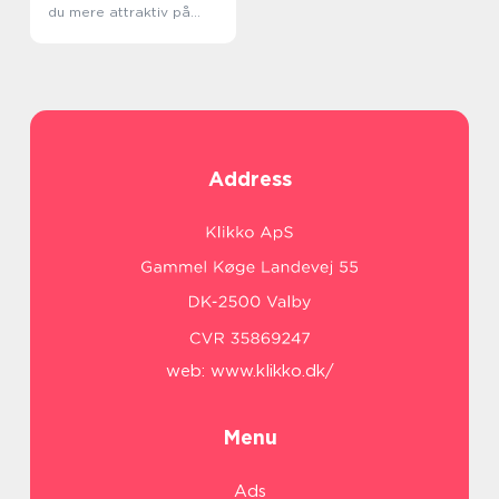
du mere attraktiv på
arbejdsmarkedet
Address
web:
www.klikko.dk/
Menu
Ads