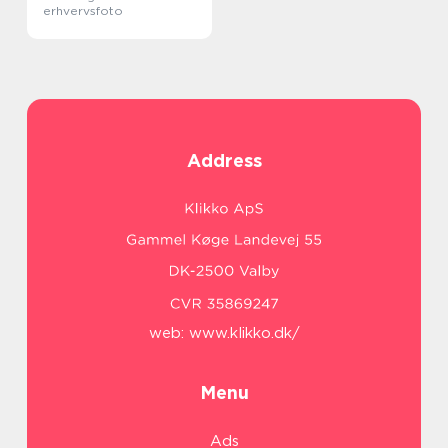
erhvervsfoto
Address
web:
www.klikko.dk/
Menu
Ads