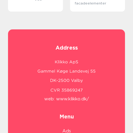
facadeelementer
Address
web:
www.klikko.dk/
Menu
Ads