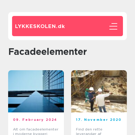
LYKKESKOLEN.
dk
facadeelementer
09. February 2024
17. November 2020
Alt om facadeelementer
Find den rette
i moderne byggeri
leverandør af