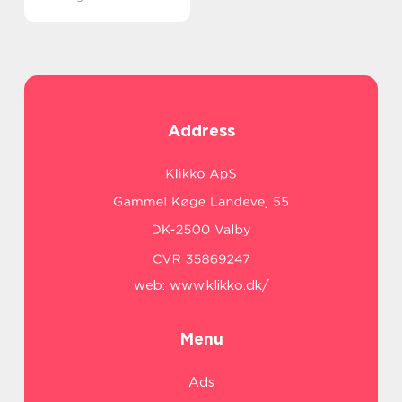
Address
web:
www.klikko.dk/
Menu
Ads