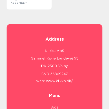
København
Address
web:
www.klikko.dk/
Menu
Ads