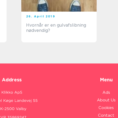
26. April 2019
Hvornår er en gulvafslibning
nødvendig?
Address
Menu
Ads
About Us
Cookies
Contact