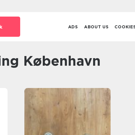
k
ADS
ABOUT US
COOKIE
bning København