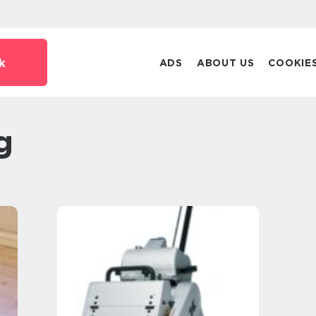
k
ADS
ABOUT US
COOKIE
g