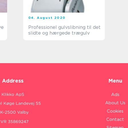
04. August 2020
ve
Professionel gulvslibning til det
slidte og hærgede trægulv
Address
Menu
Ads
About Us
Cookies
Contact
Sitemap