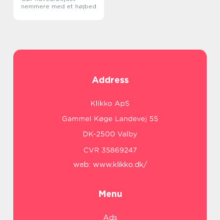
nemmere med et højbed
Address
web:
www.klikko.dk/
Menu
Ads