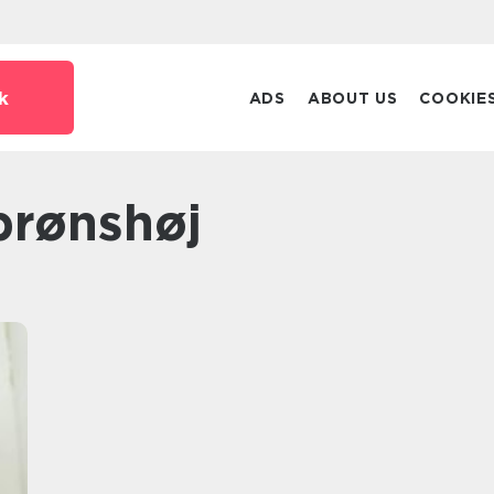
k
ADS
ABOUT US
COOKIE
brønshøj