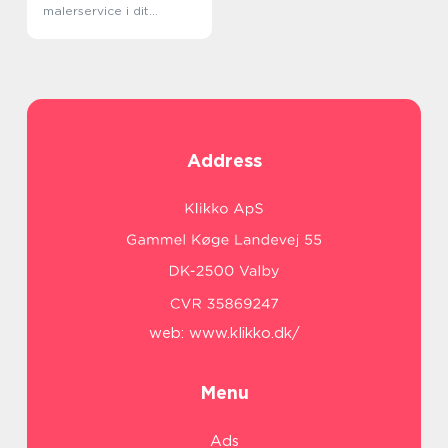
malerservice i dit
lokalområde
Address
web:
www.klikko.dk/
Menu
Ads