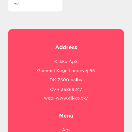
jagt
Address
web:
www.klikko.dk/
Menu
Ads