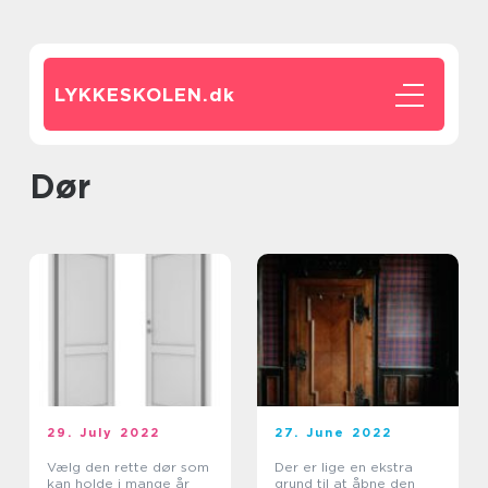
LYKKESKOLEN.
dk
dør
29. July 2022
27. June 2022
Vælg den rette dør som
Der er lige en ekstra
kan holde i mange år
grund til at åbne den