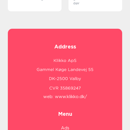
dør
Address
web:
www.klikko.dk/
Menu
Ads