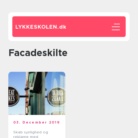
LYKKESKOLEN.
dk
facadeskilte
03. December 2019
Skab synlighed og
reklame med