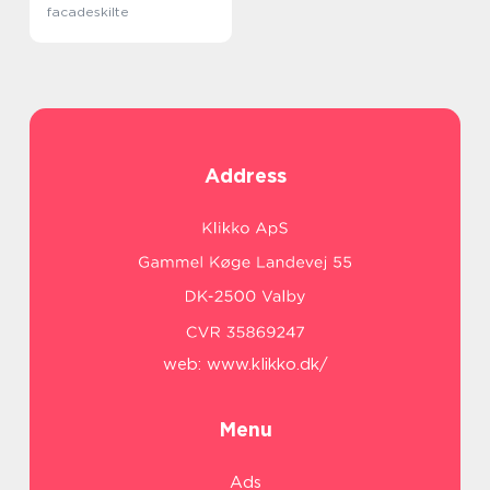
facadeskilte
Address
web:
www.klikko.dk/
Menu
Ads