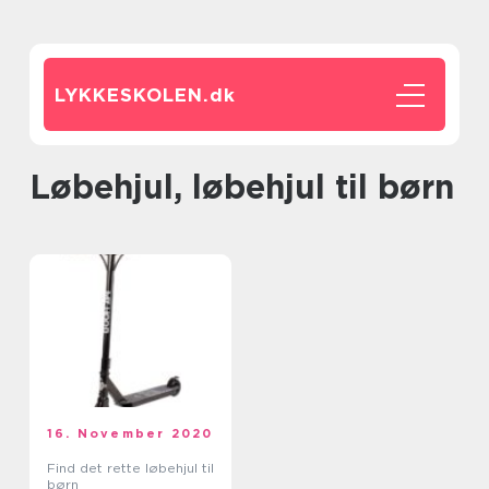
LYKKESKOLEN.
dk
Løbehjul, løbehjul til børn
16. November 2020
Find det rette løbehjul til
børn