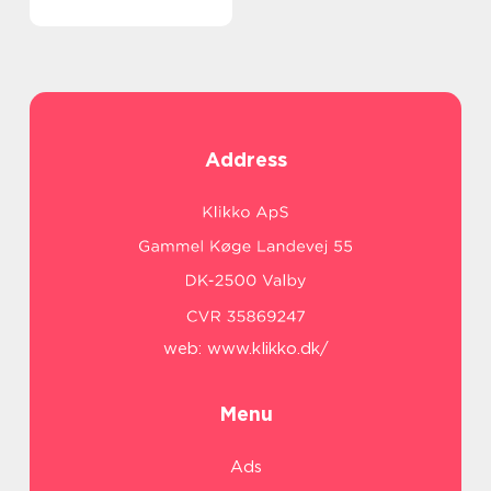
Address
web:
www.klikko.dk/
Menu
Ads