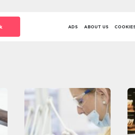
k
ADS
ABOUT US
COOKIE