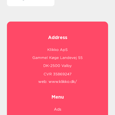
Address
web:
www.klikko.dk/
Menu
Ads