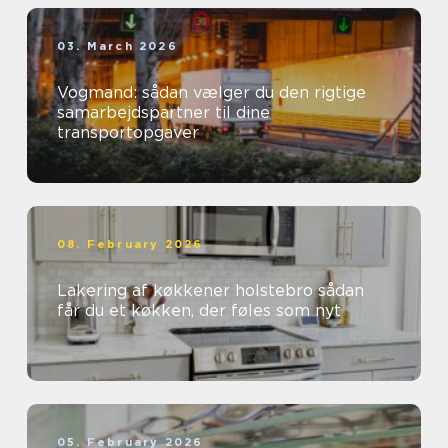
03. March 2026
Vogmand: sådan vælger du den rigtige
samarbejdspartner til dine
transportopgaver
08. February 2026
Lakering af køkkener holstebro sådan
får du et køkken, der føles som nyt
05. February 2026