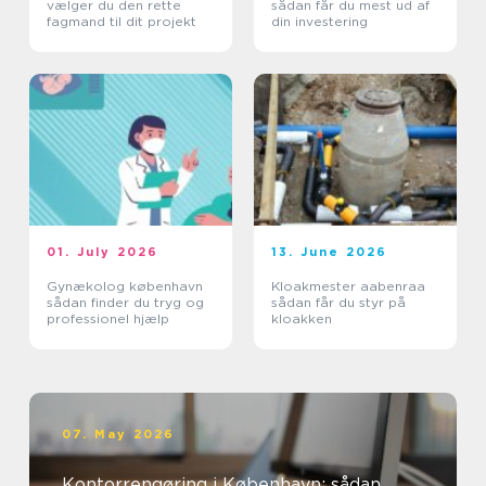
vælger du den rette
sådan får du mest ud af
fagmand til dit projekt
din investering
01. July 2026
13. June 2026
Gynækolog københavn
Kloakmester aabenraa
sådan finder du tryg og
sådan får du styr på
professionel hjælp
kloakken
07. May 2026
Kontorrengøring i København: sådan