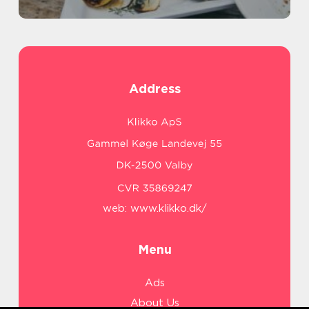
Address
web:
www.klikko.dk/
Menu
Ads
About Us