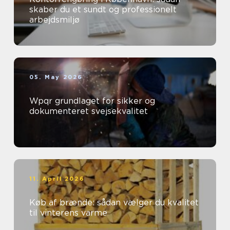
skaber du et sundt og professionelt
arbejdsmiljø
05. May 2026
Wpqr grundlaget for sikker og
dokumenteret svejsekvalitet
11. April 2026
Køb af brænde: sådan vælger du kvalitet
til vinterens varme