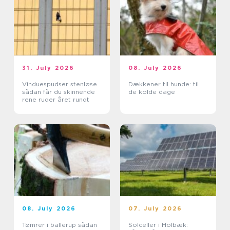
31. July 2026
08. July 2026
Vinduespudser stenløse
Dækkener til hunde: til
sådan får du skinnende
de kolde dage
rene ruder året rundt
08. July 2026
07. July 2026
Tømrer i ballerup sådan
Solceller i Holbæk: