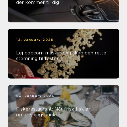
der kommer til dig
12. January 2026
Lej popcorn maskine og skab den rette
stemning til festen
03. January 2026
Fiskerestaurant: Når frisk fisk er
omdrejningspunktet