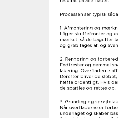
resultat på alle flader.
Processen ser typisk såda
1. Afmontering og mærkn
Låger, skuffefronter og e
mærket, så de bagefter k
og greb tages af, og even
2. Rengøring og forbered
Fedtrester og gammel snav
lakering. Overfladerne af
Derefter bliver de slebet
hæfte ordentligt. Hvis de
de spartles og rettes op.
3. Grunding og sprøjtela
Når overfladerne er forbe
underlaget og skaber base