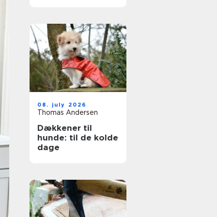
ruder året rundt
08. july 2026
Thomas Andersen
Dækkener til
hunde: til de kolde
dage