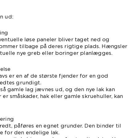
n ud:
ing
ventuelle løse paneler bliver taget ned og
ommer tilbage på deres rigtige plads. Hængsler
tuelle nye greb eller boringer planlægges.
else
s er en af de største fjender for en god
fedtes grundigt.
, så gamle lag jævnes ud, og den nye lak kan
r er småskader, hak eller gamle skruehuller, kan
kering
redt, påføres en egnet grunder. Den binder til
 for den endelige lak.