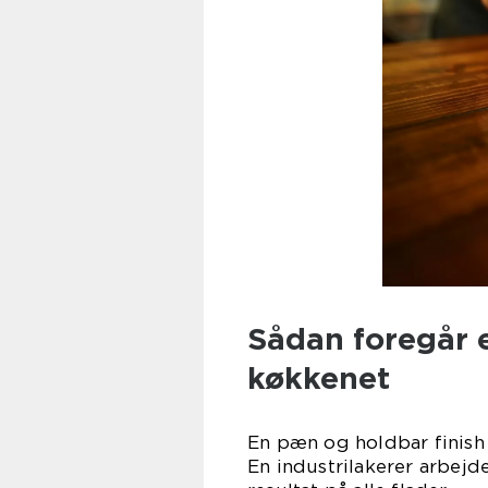
Sådan foregår e
køkkenet
En pæn og holdbar finish
En industrilakerer arbejde