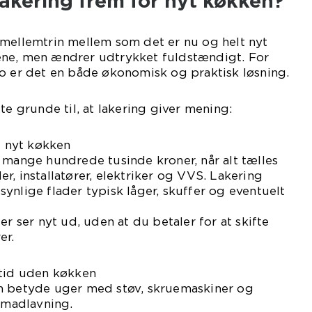
akering frem for nyt køkken?
 mellemtrin mellem som det er nu og helt nyt
ne, men ændrer udtrykket fuldstændigt. For
o er det en både økonomisk og praktisk løsning.
te grunde til, at lakering giver mening:
t nyt køkken
 mange hundrede tusinde kroner, når alt tælles
r, installatører, elektriker og VVS. Lakering
ynlige flader typisk låger, skuffer og eventuelt
er ser nyt ud, uden at du betaler for at skifte
er.
 tid uden køkken
n betyde uger med støv, skruemaskiner og
l madlavning.