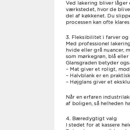
Ved lakering bliver låger 
værkstedet, hvor de blive
del af køkkenet. Du slipp
processen kan ofte klares 
3. Fleksibilitet i farver og
Med professionel lakering
hvide eller grå nuancer, 
som mørkegrøn, blå eller 
Glansgraden betyder ogs
– Mat giver et roligt, mo
– Halvblank er en praktis
– Højglans giver et ekskl
Når en erfaren industrilak
af boligen, så helheden 
4. Bæredygtigt valg
I stedet for at kassere h