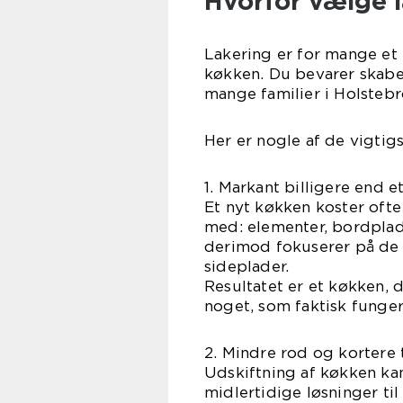
Hvorfor vælge l
Lakering er for mange et
køkken. Du bevarer skabe
mange familier i Holstebr
Her er nogle af de vigtigs
1. Markant billigere end e
Et nyt køkken koster ofte
med: elementer, bordplade
derimod fokuserer på de s
sideplader.
Resultatet er et køkken, d
noget, som faktisk funger
2. Mindre rod og kortere
Udskiftning af køkken ka
midlertidige løsninger ti