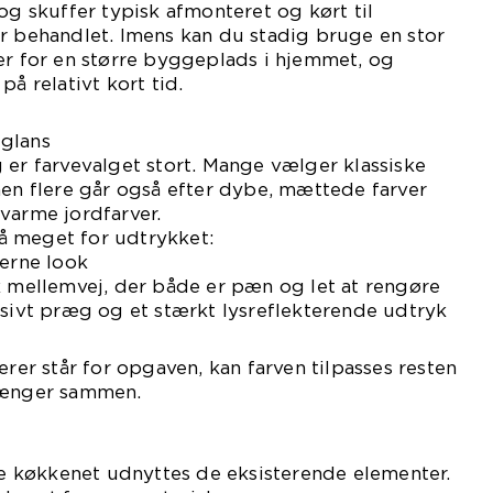
og skuffer typisk afmonteret og kørt til
r behandlet. Imens kan du stadig bruge en stor
er for en større byggeplads i hjemmet, og
på relativt kort tid.
 glans
 er farvevalget stort. Mange vælger klassiske
men flere går også efter dybe, mættede farver
varme jordfarver.
å meget for udtrykket:
derne look
k mellemvej, der både er pæn og let at rengøre
usivt præg og et stærkt lysreflekterende udtryk
erer står for opgaven, kan farven tilpasses resten
hænger sammen.
ele køkkenet udnyttes de eksisterende elementer.