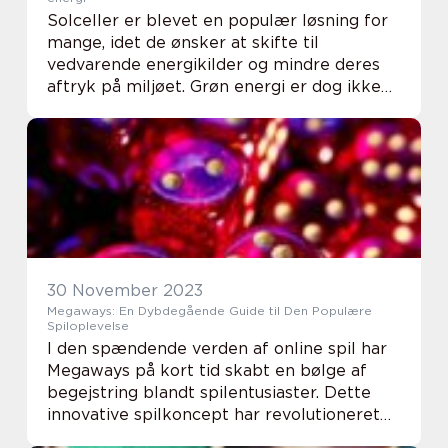
Solceller er blevet en populær løsning for
mange, idet de ønsker at skifte til
vedvarende energikilder og mindre deres
aftryk på miljøet. Grøn energi er dog ikke
kun begrænset til dagslysets timer; ved at
supplere dit solcelleanlæg med et
kvalitetsba...
30 November 2023
Megaways: En Dybdegående Guide til Den Populære
Spiloplevelse
I den spændende verden af online spil har
Megaways på kort tid skabt en bølge af
begejstring blandt spilentusiaster. Dette
innovative spilkoncept har revolutioneret
måden, vi oplever online slots og casinospil