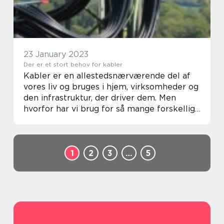
23 January 2023
Der er et stort behov for kabler
Kabler er en allestedsnærværende del af
vores liv og bruges i hjem, virksomheder og
den infrastruktur, der driver dem. Men
hvorfor har vi brug for så mange forskellige
typer kabler? Svaret er enkelt: Hver
applikation kræver sin egen type kabel for
at...
1
2
3
…
5