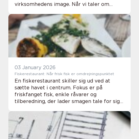
virksomhedens image. Når vi taler om
kontorrengøring København, handler det
om at fin...
03 January 2026
Fiskerestaurant: Når frisk fisk er omdrejningspunktet
En fiskerestaurant skiller sig ud ved at
sætte havet i centrum. Fokus er på
friskfanget fisk, enkle råvarer og
tilberedning, der lader smagen tale for sig
selv. For mange handler et besøg ikke kun
om maden, men også om ...