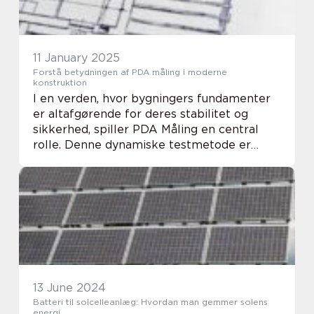
11 January 2025
Forstå betydningen af PDA måling i moderne
konstruktion
I en verden, hvor bygningers fundamenter
er altafgørende for deres stabilitet og
sikkerhed, spiller PDA Måling en central
rolle. Denne dynamiske testmetode er
essentiel for at dokumentere og sikre
pæles bæreevne og integritet...
13 June 2024
Batteri til solcelleanlæg: Hvordan man gemmer solens
energi