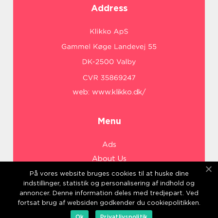
Address
web:
www.klikko.dk/
Menu
Ads
About Us
Cookies
På vores website bruges cookies til at huske dine
indstillinger, statistik og personalisering af indhold og
Contact
annoncer. Denne information deles med tredjepart. Ved
Sitemap
fortsat brug af websiden godkender du cookiepolitikken.
Ok
Privatlivspolitik