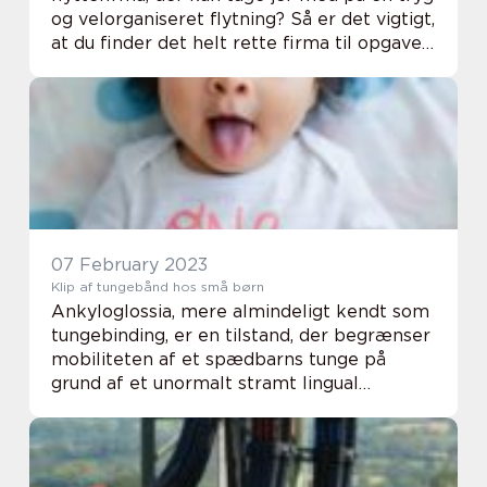
og velorganiseret flytning? Så er det vigtigt,
at du finder det helt rette firma til opgaven.
Det kan være en udfordrende opgave at
vælge d...
07 February 2023
Klip af tungebånd hos små børn
Ankyloglossia, mere almindeligt kendt som
tungebinding, er en tilstand, der begrænser
mobiliteten af et spædbarns tunge på
grund af et unormalt stramt lingual
frenulum. Amningsvanskeligheder,
problemer med overgangen til fast føde og
taleforstyrrelse...