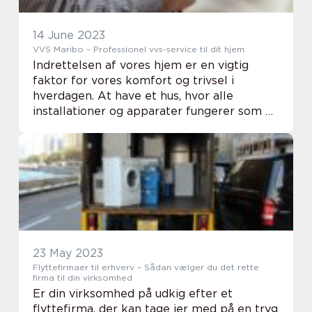
14 June 2023
VVS Maribo – Professionel vvs-service til dit hjem
Indrettelsen af vores hjem er en vigtig
faktor for vores komfort og trivsel i
hverdagen. At have et hus, hvor alle
installationer og apparater fungerer som de
skal, er altafgørende for at opretholde en
god livskvalitet. En af disse installatio...
23 May 2023
Flyttefirmaer til erhverv – Sådan vælger du det rette
firma til din virksomhed
Er din virksomhed på udkig efter et
flyttefirma, der kan tage jer med på en tryg