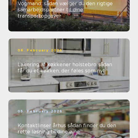
Vogmand: sådan vælger du den rigtige
samarbejdspartner til dine
transportopgaver
08. February 2026
Lakering af køkkener holstebro sådan
får du et køkken, der føles som nyt
05. February 2026
Kontaktlinser århus sådan finder du den
rette løsning til dine øjne