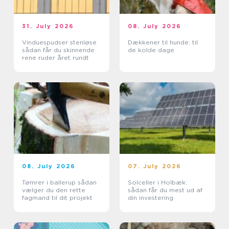
31. July 2026
08. July 2026
Vinduespudser stenløse
Dækkener til hunde: til
sådan får du skinnende
de kolde dage
rene ruder året rundt
08. July 2026
07. July 2026
Tømrer i ballerup sådan
Solceller i Holbæk:
vælger du den rette
sådan får du mest ud af
fagmand til dit projekt
din investering