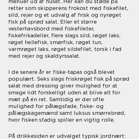
menuer ud af huset. Her kan du støde på
retter som skipperens frokost med fiskefilet,
sild, rejer og et udvalg af frisk og nyrøget
fisk på sprød salat. Eller et større
vesterhavsbord med fiskefileter,
fiskefrikadeller, flere slags sild, røget laks,
røget hellefisk, smørfisk, røget tun,
varmrøget laks, røget sildefilet, torsk i fad
med rejer og skaldyrssalat.
I de senere år er fiske-tapas også blevet
populært. Seks slags friskrøget fisk på sprød
salat med dressing giver mulighed for at
smage lidt forskelligt uden at blive alt for
mæt på én ret. Samtidig er der ofte
mulighed for pålægsfade, fiske- og
pålægskagemænd samt luksus smørrebrød,
hvor fisken stadig spiller en vigtig rolle.
På drikkesiden er udvalget typisk jordnært: