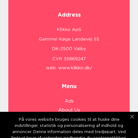
Address
web:
www.klikko.dk/
Menu
Ads
About Us
Cookies
På vores website bruges cookies til at huske dine
indstillinger, statistik og personalisering af indhold og
Contact
annoncer. Denne information deles med tredjepart. Ved
Sitemap
fortsat brug af websiden godkender du cookiepolitikken.