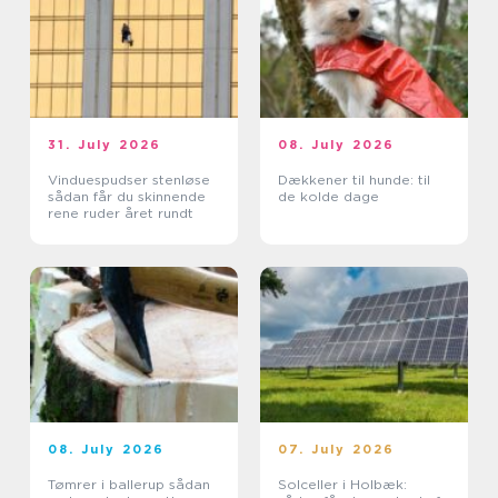
31. July 2026
08. July 2026
Vinduespudser stenløse
Dækkener til hunde: til
sådan får du skinnende
de kolde dage
rene ruder året rundt
08. July 2026
07. July 2026
Tømrer i ballerup sådan
Solceller i Holbæk: