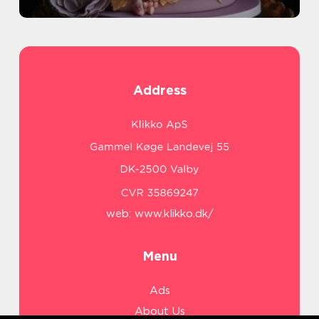
Address
web:
www.klikko.dk/
Menu
Ads
About Us