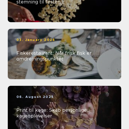
stemning til festen
03. January 2026
Fiskerestaurant: Når frisk fisk er
omdrejningspunktet
06. August 2025
Print til kage: Skab personlige
kageoplevelser