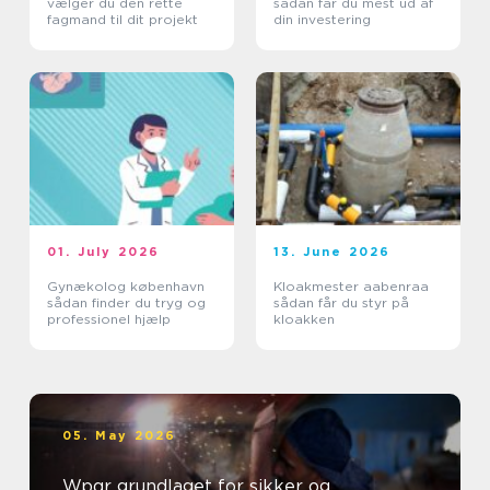
vælger du den rette
sådan får du mest ud af
fagmand til dit projekt
din investering
01. July 2026
13. June 2026
Gynækolog københavn
Kloakmester aabenraa
sådan finder du tryg og
sådan får du styr på
professionel hjælp
kloakken
05. May 2026
Wpqr grundlaget for sikker og