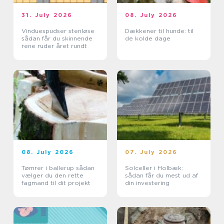
31. July 2026
08. July 2026
Vinduespudser stenløse
Dækkener til hunde: til
sådan får du skinnende
de kolde dage
rene ruder året rundt
08. July 2026
07. July 2026
Tømrer i ballerup sådan
Solceller i Holbæk:
vælger du den rette
sådan får du mest ud af
fagmand til dit projekt
din investering