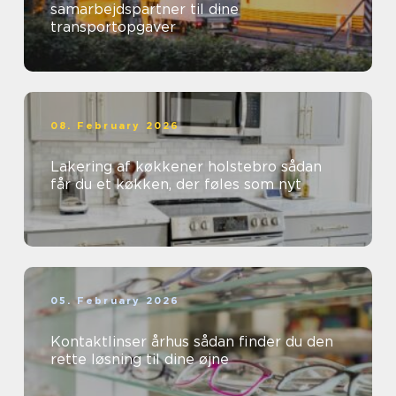
samarbejdspartner til dine
transportopgaver
08. February 2026
Lakering af køkkener holstebro sådan
får du et køkken, der føles som nyt
05. February 2026
Kontaktlinser århus sådan finder du den
rette løsning til dine øjne