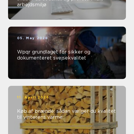
arbejdsmiljø
05. May 2026
Wpqr grundlaget for sikker og
dokumenteret svejsekvalitet
11. April 2026
Køb af brænde: sådan vælger du kvalitet
til vinterens varme