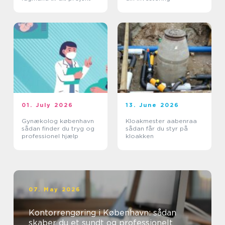
01. July 2026
13. June 2026
Gynækolog københavn
Kloakmester aabenraa
sådan finder du tryg og
sådan får du styr på
professionel hjælp
kloakken
07. May 2026
Kontorrengøring i København: sådan
skaber du et sundt og professionelt