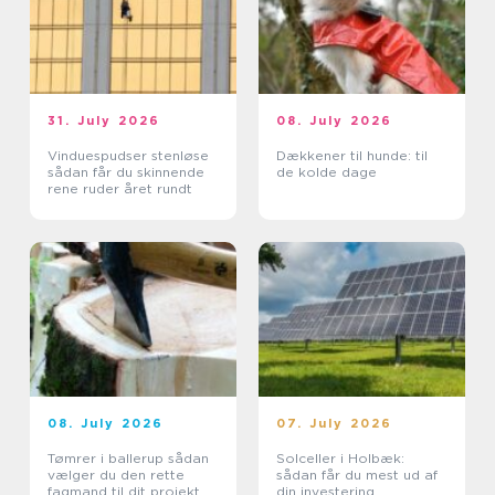
31. July 2026
08. July 2026
Vinduespudser stenløse
Dækkener til hunde: til
sådan får du skinnende
de kolde dage
rene ruder året rundt
08. July 2026
07. July 2026
Tømrer i ballerup sådan
Solceller i Holbæk:
vælger du den rette
sådan får du mest ud af
fagmand til dit projekt
din investering