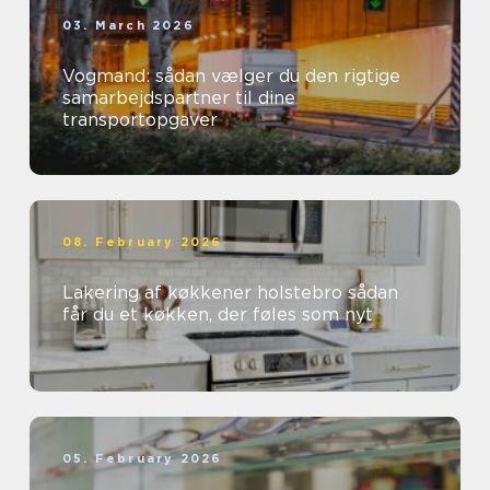
03. March 2026
Vogmand: sådan vælger du den rigtige
samarbejdspartner til dine
transportopgaver
08. February 2026
Lakering af køkkener holstebro sådan
får du et køkken, der føles som nyt
05. February 2026