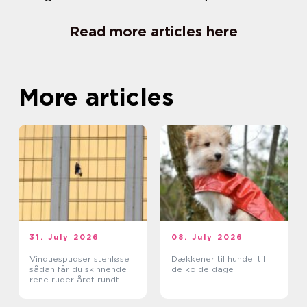
Read more articles here
More articles
31. July 2026
08. July 2026
Vinduespudser stenløse
Dækkener til hunde: til
sådan får du skinnende
de kolde dage
rene ruder året rundt