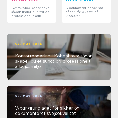
Gynækolog københavn
Kloakmester aabenraa
sådan finder du tryg og
sådan får du styr på
professionel hjælp
kloakken
07. May 2026
Kontorrengøring i København: sådan
skaber du et sundt og professionelt
arbejdsmiljø
05. May 2026
Wpqr grundlaget for sikker og
dokumenteret svejsekvalitet