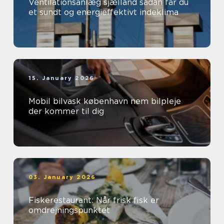
Ventilationsanlæg sjælland sådan får du
et sundt og energieffektivt indeklima
15. January 2026
Mobil bilvask københavn nem bilpleje
der kommer til dig
03. January 2026
Fiskerestaurant: Når frisk fisk er
omdrejningspunktet