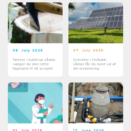
08. July 2026
07. July 2026
Tømrer i ballerup sådan
Solceller i Holbæk:
vælger du den rette
sådan får du mest ud af
fagmand til dit projekt
din investering
01. July 2026
13. June 2026