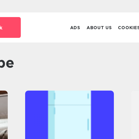
k
ADS
ABOUT US
COOKIE
pe