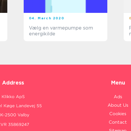
04. March 2020
Vælg en varmepumpe som
energikilde
Address
Menu
Ads
About Us
Cookies
Contact
Sitemap