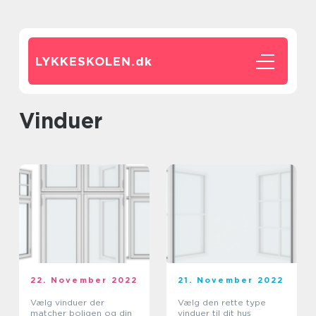
LYKKESKOLEN.
dk
vinduer
22. November 2022
21. November 2022
Vælg vinduer der
Vælg den rette type
matcher boligen og din
vinduer til dit hus