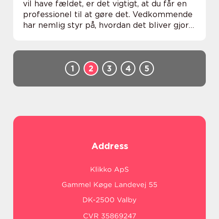
vil have fældet, er det vigtigt, at du får en
professionel til at gøre det. Vedkommende
har nemlig styr på, hvordan det bliver gjort
på den helt rigtige måde. Dermed kan du
undgår, at der sker ulykker på menne...
1
2
3
4
5
Address