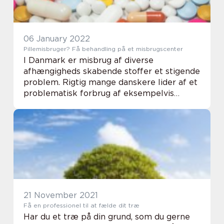
06 January 2022
Pillemisbruger? Få behandling på et misbrugscenter
I Danmark er misbrug af diverse
afhængigheds skabende stoffer et stigende
problem. Rigtig mange danskere lider af et
problematisk forbrug af eksempelvis
alkohol eller læge ordineret medicin uden
selv at være klar over det. Og derfor er det
smart at v...
21 November 2021
Få en professionel til at fælde dit træ
Har du et træ på din grund, som du gerne