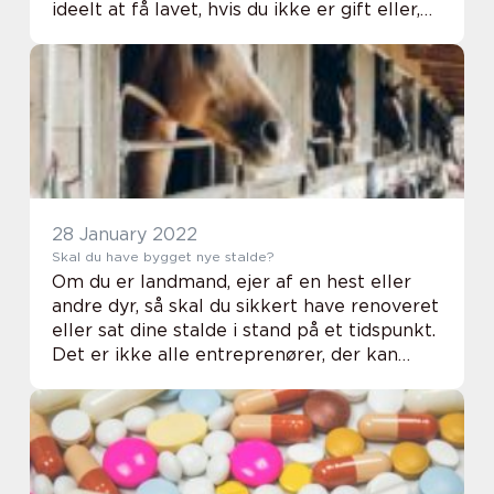
ideelt at få lavet, hvis du ikke er gift eller,
hvis du ønsker en særlig fordeling af alt
hvad du ejer og har. Det samme gælder ...
28 January 2022
Skal du have bygget nye stalde?
Om du er landmand, ejer af en hest eller
andre dyr, så skal du sikkert have renoveret
eller sat dine stalde i stand på et tidspunkt.
Det er ikke alle entreprenører, der kan
udføre denne type af opgave, så derfor skal
d...