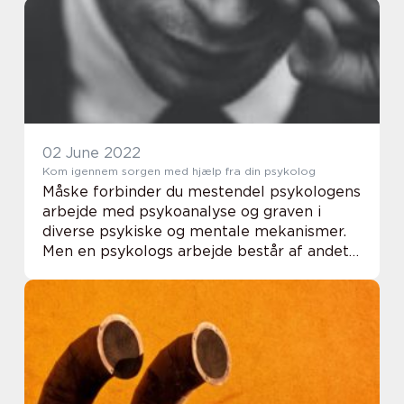
bruges til at åbne og lukke, så m...
02 June 2022
Kom igennem sorgen med hjælp fra din psykolog
Måske forbinder du mestendel psykologens
arbejde med psykoanalyse og graven i
diverse psykiske og mentale mekanismer.
Men en psykologs arbejde består af andet
og mere end det. Vidste du for eksempel at
en psykolog er en eminent terapeut når
det handl...