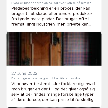
Hvad er pladebearbejdning, og hvor kan du få hjælp?
Pladebearbejdning er en proces, der kan
bruges til at skabe eller ændre produkter
fra tynde metalplader. Det bruges ofte i
fremstillingsindustrien, men private kan
også have gavn af at bruge
pladebearbejdningsteknikker. I dette
blogindlæg vil vi disk...
27 June 2022
Der er lige en ekstra grund til at åbne den dør
Vi behøver bestemt ikke forklare dig, hvad
man bruger en dør til, og det giver også sig
selv, at der findes mange forskellige typer
af døre derude, der kan passe til forskellige
formål samt æstetisk virke. Døren skal