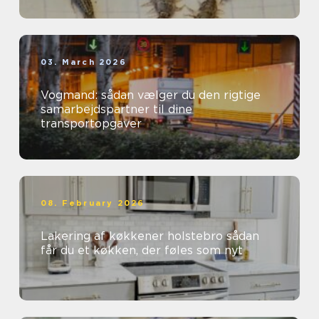
03. March 2026
Vogmand: sådan vælger du den rigtige
samarbejdspartner til dine
transportopgaver
08. February 2026
Lakering af køkkener holstebro sådan
får du et køkken, der føles som nyt