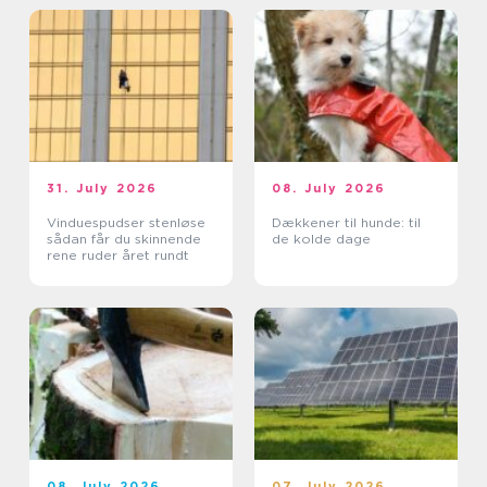
31. July 2026
08. July 2026
Vinduespudser stenløse
Dækkener til hunde: til
sådan får du skinnende
de kolde dage
rene ruder året rundt
08. July 2026
07. July 2026