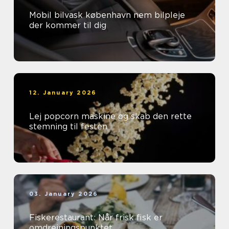
Mobil bilvask københavn nem bilpleje
der kommer til dig
12. January 2026
Lej popcorn maskine og skab den rette
stemning til festen
03. January 2026
Fiskerestaurant: Når frisk fisk er
omdrejningspunktet