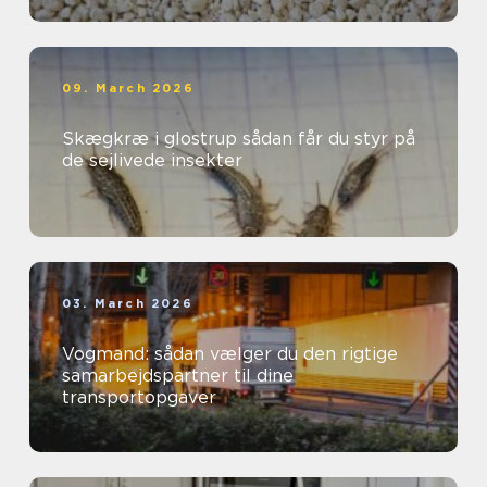
09. March 2026
Skægkræ i glostrup sådan får du styr på
de sejlivede insekter
03. March 2026
Vogmand: sådan vælger du den rigtige
samarbejdspartner til dine
transportopgaver