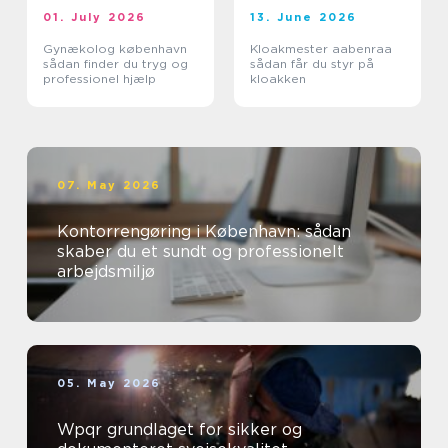
01. July 2026
13. June 2026
Gynækolog københavn
Kloakmester aabenraa
sådan finder du tryg og
sådan får du styr på
professionel hjælp
kloakken
07. May 2026
Kontorrengøring i København: sådan
skaber du et sundt og professionelt
arbejdsmiljø
05. May 2026
Wpqr grundlaget for sikker og