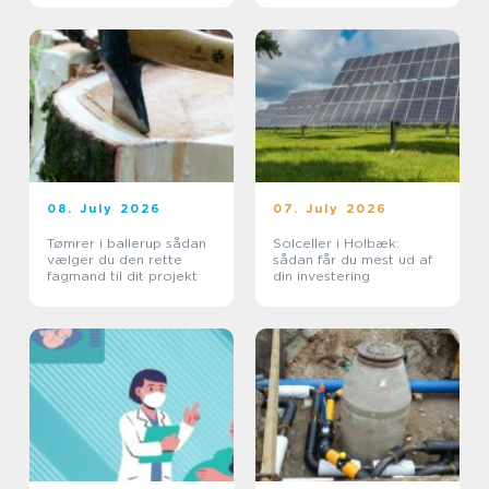
08. July 2026
07. July 2026
Tømrer i ballerup sådan
Solceller i Holbæk:
vælger du den rette
sådan får du mest ud af
fagmand til dit projekt
din investering