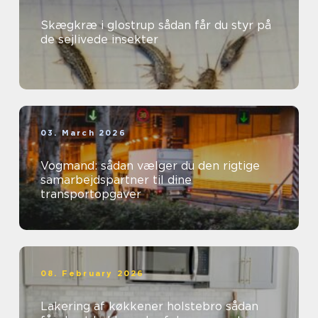
Skægkræ i glostrup sådan får du styr på
de sejlivede insekter
03. March 2026
Vogmand: sådan vælger du den rigtige
samarbejdspartner til dine
transportopgaver
08. February 2026
Lakering af køkkener holstebro sådan