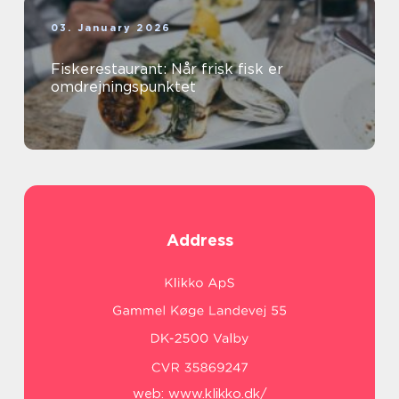
03. January 2026
Fiskerestaurant: Når frisk fisk er
omdrejningspunktet
Address
web:
www.klikko.dk/