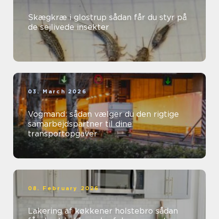
Skægkræ i glostrup sådan får du styr på
de sejlivede insekter
03. March 2026
Vogmand: sådan vælger du den rigtige
samarbejdspartner til dine
transportopgaver
08. February 2026
Lakering af køkkener holstebro sådan