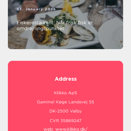
03. January 2026
Fiskerestaurant: Når frisk fisk er
omdrejningspunktet
Address
web:
www.klikko.dk/