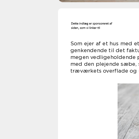
Som ejer af et hus med e
genkendende til det fakt
megen vedligeholdende pl
med den plejende sæbe, 
træværkets overflade og g