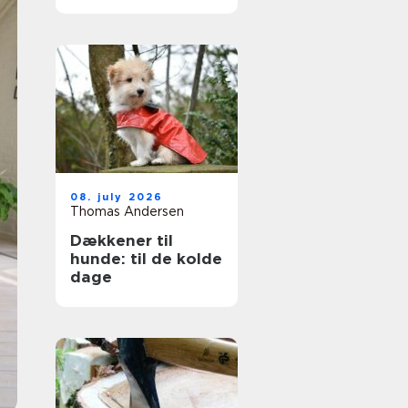
ruder året rundt
08. july 2026
Thomas Andersen
Dækkener til
hunde: til de kolde
dage