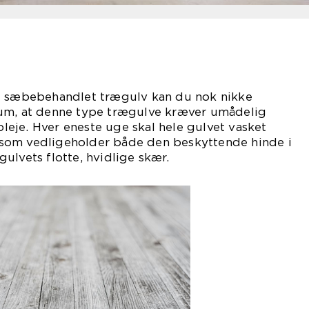
t sæbebehandlet trægulv kan du nok nikke
um, at denne type trægulve kræver umådelig
eje. Hver eneste uge skal hele gulvet vasket
som vedligeholder både den beskyttende hinde i
ulvets flotte, hvidlige skær.