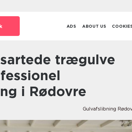
k
ADS
ABOUT US
COOKIE
fessionel
ing i Rødovre
Gulvafslibning Rødo