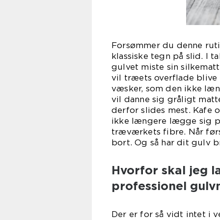
Forsømmer du denne rutin
klassiske tegn på slid. I 
gulvet miste sin silkemat
vil træets overflade blive
væsker, som den ikke længe
vil danne sig gråligt mat
derfor slides mest. Kafe o
ikke længere lægge sig på
træværkets fibre. Når førs
bort. Og så har dit gulv 
Hvorfor skal jeg l
professionel gul
Der er for så vidt intet i 