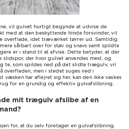
e, vil gulvet hurtigt begynde at udvise de
takt med at den beskyttende hinde forsvinder, vil
te overflade, idet træværket tørrer ud. Samtidig
 mere sårbart over for støv og snavs samt spildte
re er i stand til at afvise. Dette betyder, at der
te slidspor, der hvor gulvet anvendes mest, og
g te, som spildes ned på det slidte trægulv, vil
 overfladen, men i stedet suges ned i
t væsken har aflejret sig her, kan den ikke vaskes
brug for en grundig og effektiv gulvafslibning.
ade mit trægulv afslibe af en
vmand?
vejen for, at du selv foretager en gulvafslibning.