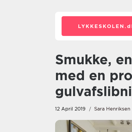
LYKKESKOLEN.
d
Smukke, ensartede trægulve
med en pro
gulvafslibn
12 April 2019
Sara Henriksen