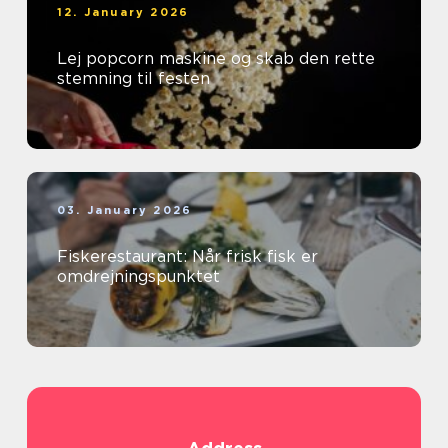
12. January 2026
Lej popcorn maskine og skab den rette
stemning til festen
03. January 2026
Fiskerestaurant: Når frisk fisk er
omdrejningspunktet