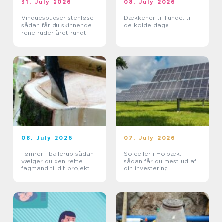
31. July 2026
08. July 2026
Vinduespudser stenløse
Dækkener til hunde: til
sådan får du skinnende
de kolde dage
rene ruder året rundt
08. July 2026
07. July 2026
Tømrer i ballerup sådan
Solceller i Holbæk:
vælger du den rette
sådan får du mest ud af
fagmand til dit projekt
din investering