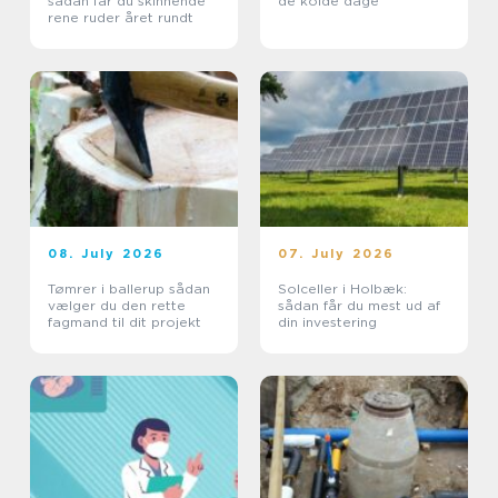
sådan får du skinnende
de kolde dage
rene ruder året rundt
08. July 2026
07. July 2026
Tømrer i ballerup sådan
Solceller i Holbæk:
vælger du den rette
sådan får du mest ud af
fagmand til dit projekt
din investering