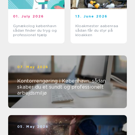
01. July 2026
13. June 2026
Gynækolog københavn
Kloakmester aabenraa
sådan finder du tryg og
sådan får du styr på
professionel hjælp
kloakken
07. May 2026
Kontorrengøring i København: sådan
skaber du et sundt og professionelt
arbejdsmiljø
05. May 2026