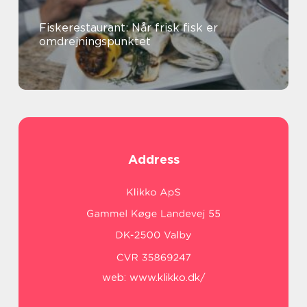
Fiskerestaurant: Når frisk fisk er
omdrejningspunktet
Address
web:
www.klikko.dk/