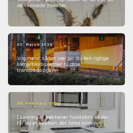
de sejlivede insekter
03. March 2026
Vogmand: sådan vælger du den rigtige
samarbejdspartner til dine
transportopgaver
08. February 2026
Lakering af køkkener holstebro sådan
får du et køkken, der føles som nyt