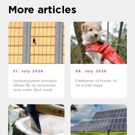
More articles
31. July 2026
08. July 2026
Vinduespudser stenløse
Dækkener til hunde: til
sådan får du skinnende
de kolde dage
rene ruder året rundt