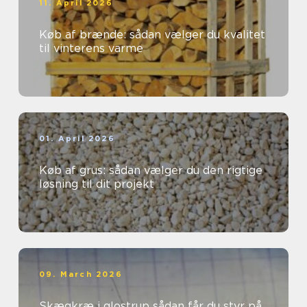
11. April 2026
Køb af brænde: sådan vælger du kvalitet
til vinterens varme
01. April 2026
Køb af grus: sådan vælger du den rigtige
løsning til dit projekt
09. March 2026
Skægkræ i glostrup sådan får du styr på