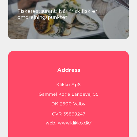
Fiskerestaurant: Når frisk fisk er
omdrejningspunktet
Address
web:
www.klikko.dk/