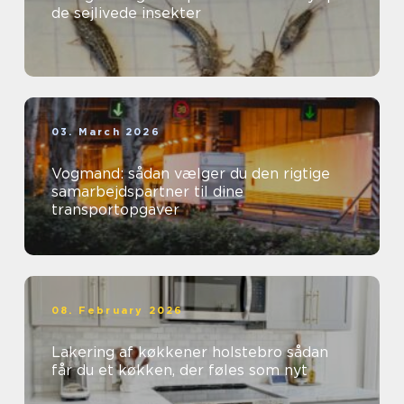
de sejlivede insekter
03. March 2026
Vogmand: sådan vælger du den rigtige
samarbejdspartner til dine
transportopgaver
08. February 2026
Lakering af køkkener holstebro sådan
får du et køkken, der føles som nyt