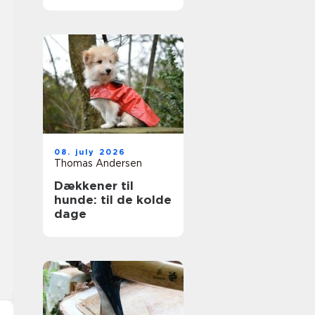
ruder året rundt
08. july 2026
Thomas Andersen
Dækkener til
hunde: til de kolde
dage