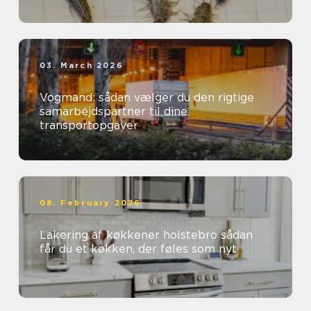
03. March 2026
Vogmand: sådan vælger du den rigtige
samarbejdspartner til dine
transportopgaver
08. February 2026
Lakering af køkkener holstebro sådan
får du et køkken, der føles som nyt