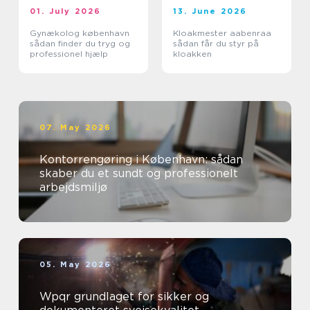
01. July 2026
13. June 2026
Gynækolog københavn
Kloakmester aabenraa
sådan finder du tryg og
sådan får du styr på
professionel hjælp
kloakken
07. May 2026
Kontorrengøring i København: sådan
skaber du et sundt og professionelt
arbejdsmiljø
05. May 2026
Wpqr grundlaget for sikker og