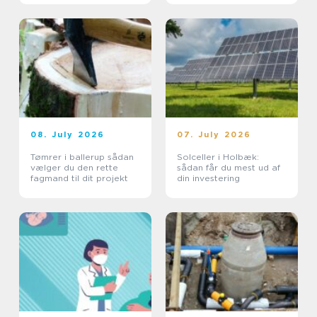
08. July 2026
07. July 2026
Tømrer i ballerup sådan
Solceller i Holbæk:
vælger du den rette
sådan får du mest ud af
fagmand til dit projekt
din investering