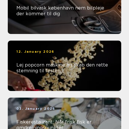
Mobil bilvask københavn nem bilpleje
der kommer til dig
12. January 2026
Lej popcorn maskine og skab den rette
stemning til festen
03. January 2026
Fiskerestaurant: Når frisk fisk er
omdrejningspunktet