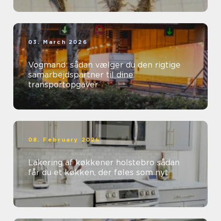
03. March 2026
Vogmand: sådan vælger du den rigtige
samarbejdspartner til dine
transportopgaver
08. February 2026
Lakering af køkkener holstebro sådan
får du et køkken, der føles som nyt