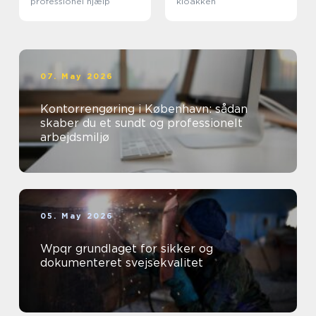
professionel hjælp
kloakken
07. May 2026
Kontorrengøring i København: sådan
skaber du et sundt og professionelt
arbejdsmiljø
05. May 2026
Wpqr grundlaget for sikker og
dokumenteret svejsekvalitet