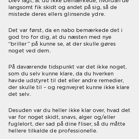
blev lagt, at du ikke bemærkede, hvordan de
langsomt fik skidt og andet på sig, så de
mistede deres ellers glinsende ydre.
Det var først, da en nabo bemærkede det i
god tro for dig, at du næsten med nye
“briller” på kunne se, at der skulle gøres
noget ved dem.
På daværende tidspunkt var det ikke noget,
som du selv kunne klare, da du hverken
havde udstyret til det eller andre remedier,
der skulle til – og regnvejret kunne ikke klare
det selv.
Desuden var du heller ikke klar over, hvad det
var for noget skidt, snavs, alger og/eller
fuglelort, der sad på dine fliser, så du måtte
hellere tilkalde de professionelle.