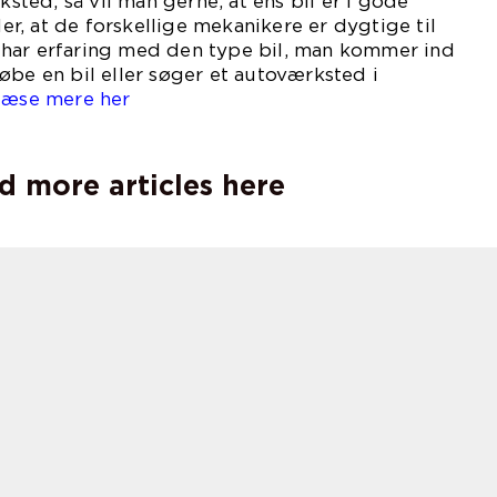
rksted, så vil man gerne, at ens bil er i gode
, at de forskellige mekanikere er dygtige til
har erfaring med den type bil, man kommer ind
øbe en bil eller søger et autoværksted i
læse mere her
.
d more articles here