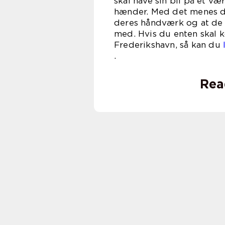
skal have sin bil på et væ
hænder. Med det menes der
deres håndværk og at de 
med. Hvis du enten skal k
Frederikshavn, så kan du
Rea