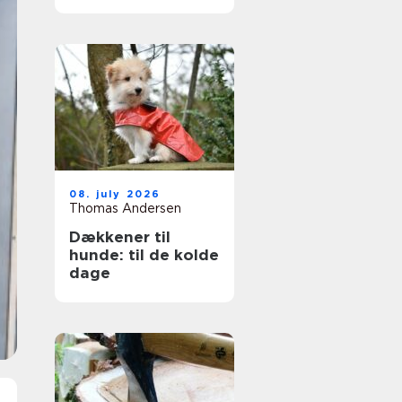
ruder året rundt
08. july 2026
Thomas Andersen
Dækkener til
hunde: til de kolde
dage