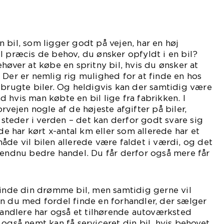
 bil, som ligger godt på vejen, har en høj
l præcis de behov, du ønsker opfyldt i en bil?
høver at købe en spritny bil, hvis du ønsker at
 Der er nemlig rig mulighed for at finde en hos
 brugte biler. Og heldigvis kan der samtidig være
 hvis man købte en bil lige fra fabrikken. I
rvejen nogle af de højeste afgifter på biler,
teder i verden – det kan derfor godt svare sig
ede har kørt x-antal km eller som allerede har et
åde vil bilen allerede være faldet i værdi, og det
 endnu bedre handel. Du får derfor også mere får
gene.
finde din drømme bil, men samtidig gerne vil
n du med fordel finde en forhandler, der sælger
rhandlere har også et tilhørende autoværksted
 også nemt kan få serviceret din bil, hvis behovet