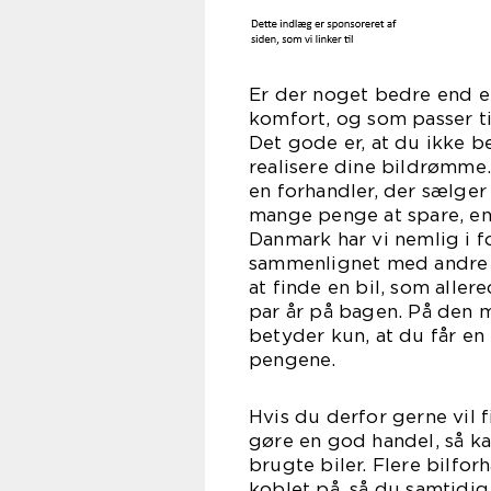
Er der noget bedre end en
komfort, og som passer ti
Det gode er, at du ikke be
realisere dine bildrømme.
en forhandler, der sælger
mange penge at spare, end
Danmark har vi nemlig i fo
sammenlignet med andre s
at finde en bil, som aller
par år på bagen. På den m
betyder kun, at du får en
pen
Hvis du derfor gerne vil 
gøre en god handel, så ka
brugte biler. Flere bilfo
koblet på, så du samtidig