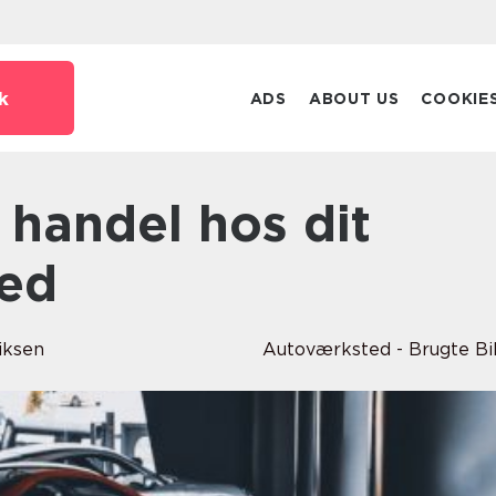
k
ADS
ABOUT US
COOKIE
ed
iksen
Autoværksted - Brugte Bi