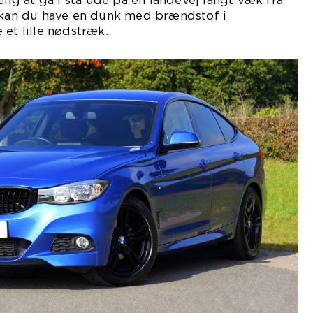
elig at gå i stå ude på en landevej langt væk fra
t kan du have en dunk med brændstof i
 et lille nødstræk.