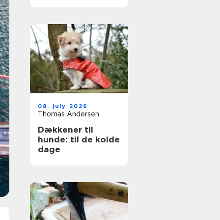
ruder året rundt
08. july 2026
Thomas Andersen
Dækkener til
hunde: til de kolde
dage