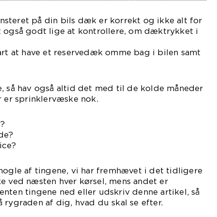
teret på din bils dæk er korrekt og ikke alt for
 også godt lige at kontrollere, om dæktrykket i
kene er korrekte.
art at have et reservedæk omme bag i bilen samt
, så hav også altid det med til de kolde måneder
r er sprinklervæske nok.
n?
de?
vice?
nogle af tingene, vi har fremhævet i det tidligere
ke ved næsten hver kørsel, mens andet er
nten tingene ned eller udskriv denne artikel, så
 rygraden af dig, hvad du skal se efter.