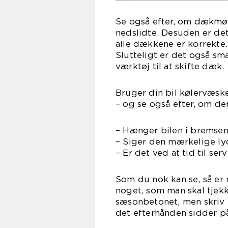
Se også efter, om dækmøns
nedslidte. Desuden er det
alle dæk
Slutteligt er det også sm
værktøj til at skifte dæk.
Bruger din bil kølervæske
– og se også efter, om de
– Hænger bilen i bremse
– Siger den mærkelige ly
– Er det ved at tid til ser
Som du nok kan se, så er 
noget, som man skal tjek
sæsonbetonet, men skriv e
det efterhånden sidder på