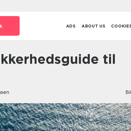
k
ADS
ABOUT US
COOKIE
nsen
Bi