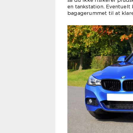
så du ikke risikerer pluds
en tankstation. Eventuel
bagagerummet til at klare