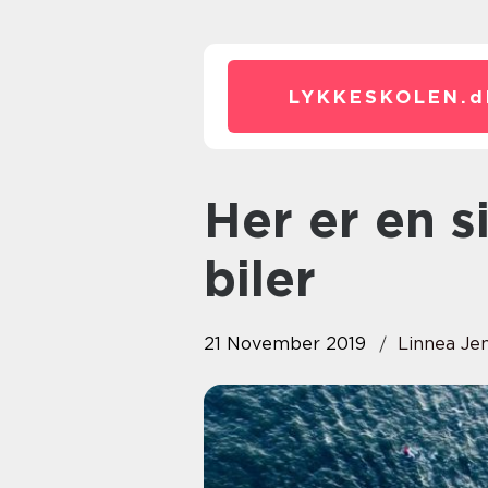
LYKKESKOLEN.
d
Her er en sikkerhedsguide til
biler
21 November 2019
Linnea Je