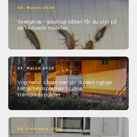
09. March 2026
Skægkræ i glostrup sådan får du styr på
de sejlivede insekter
03. March 2026
Vogmand: sådan vælger du den rigtige
samarbejdspartner til dine
transportopgaver
08. February 2026