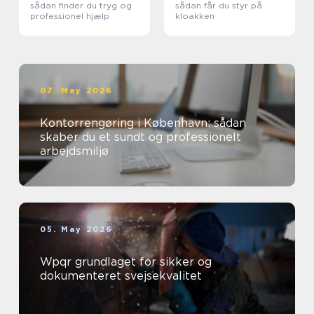
sådan finder du tryg og
sådan får du styr på
professionel hjælp
kloakken
07. May 2026
Kontorrengøring i København: sådan
skaber du et sundt og professionelt
arbejdsmiljø
05. May 2026
Wpqr grundlaget for sikker og
dokumenteret svejsekvalitet