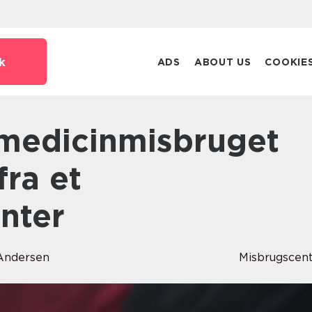
k
ADS
ABOUT US
COOKIE
ra et
nter
Andersen
Misbrugscen