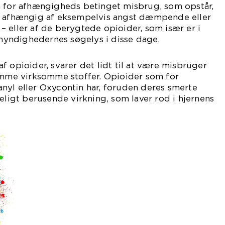
m for afhængigheds betinget misbrug, som opstår,
r afhængig af eksempelvis angst dæmpende eller
 eller af de berygtede opioider, som især er i
yndighedernes søgelys i disse dage.
f opioider, svarer det lidt til at være misbruger
samme virksomme stoffer. Opioider som for
nyl eller Oxycontin har, foruden deres smerte
geligt berusende virkning, som laver rod i hjernens