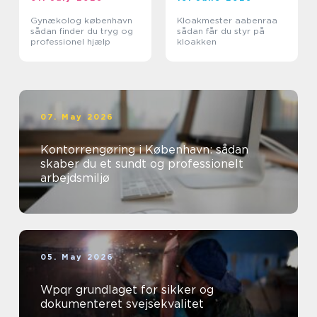
Gynækolog københavn
Kloakmester aabenraa
sådan finder du tryg og
sådan får du styr på
professionel hjælp
kloakken
07. May 2026
Kontorrengøring i København: sådan
skaber du et sundt og professionelt
arbejdsmiljø
05. May 2026
Wpqr grundlaget for sikker og
dokumenteret svejsekvalitet